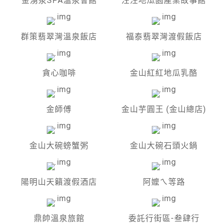
金湧泉SPA溫泉會館
汪汪地瓜園產業故事館
群策翡翠灣溫泉飯店
福泰翡翠灣渡假飯店
貪心咖啡
金山紅紅地瓜乳酪
金師傅
金山芋圓王 (金山總店)
金山大碗螃蟹粥
金山大碗石頭火鍋
陽明山天籟渡假酒店
阿嬤ㄟ等路
鼎帥溫泉旅館
委託行街區-叁肆行