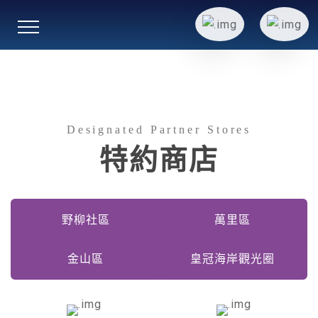
跳
到
主
要
內
容
Designated Partner Stores
特約商店
野柳社區
萬里區
金山區
皇冠海岸觀光圈