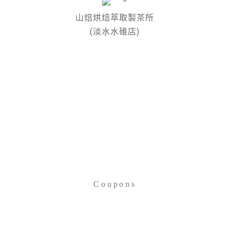
山焙烘焙萃取製茶所
(淡水水碓店)
Coupons
抵用券