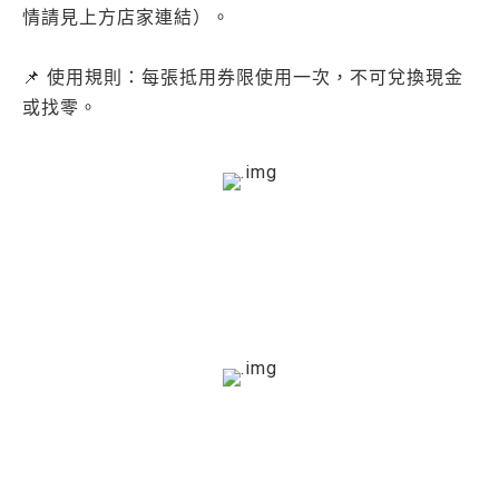
情請見上方店家連結）。
📌 使用規則：每張抵用券限使用一次，不可兌換現金
或找零。
地址：207305 新北市萬里區野柳里港東路167-1號
電話：+886-2-24922016