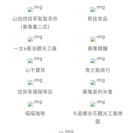
山焙烘焙萃取製茶所
蔡技食品
(基隆義二店)
一太e衛浴觀光工廠
基隆精釀
心干寶貝
食之飴商行
找到幸福咖啡店
基隆泉利米香
喵喵咖啡
卡滋爆米花觀光工廠樂
園