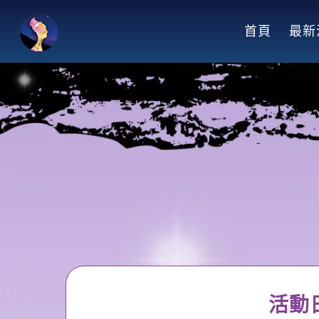
跳
到
首頁
最新
主
要
內
容
活動日