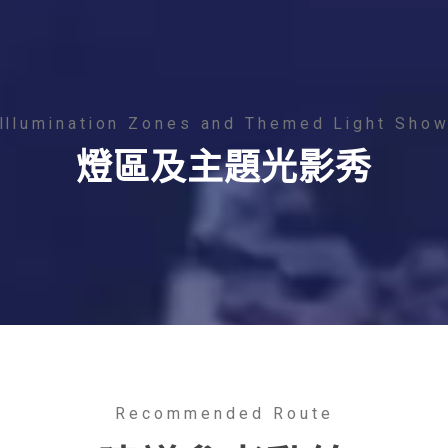
Illumination Zones and Themed Light Sho
燈區及主題光影秀
Recommended Route