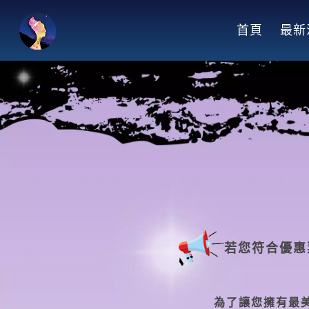
跳
到
首頁
最新
主
要
內
容
若您符合優惠
為了讓您擁有最