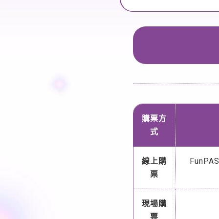
購票方
式
線上購
FunP
票
現場購
票