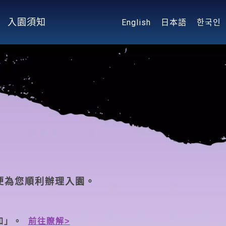
入園須知
English
日本語
한국인
便為您順利辦理入園。
知」。
前往瞭解
>