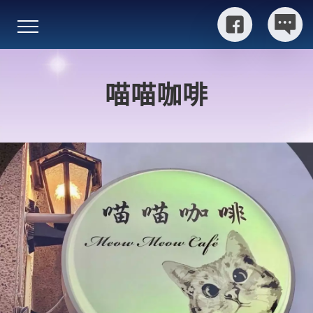
跳
到
主
要
內
喵喵咖啡
容