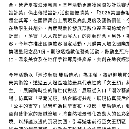
合，營造夏夜浪漫氛圍。歷年活動更屢獲國際設計競賽大
設計獎」傑出傳播設計/活動類優勝獎、「2025美國泰
類金獎等，在國際舞台上展現及高能見度及藝術價值。
在地學生共創外，首度與數位發展部數位產業署跨域合
計畫」，落實「人人都是策展人」的創藝理念。另外，
客，今年亦推出國際旅客限定活動，凡購票入場之國際
換限量紀念品1份。期盼透過數位藝術活動，帶動皇冠
化、溫泉美食及在地伴手禮等周邊產業，共創在地夜經
今年活動以「潮汐藝廊·雙后傳承」為主軸，將野柳地質
景美術館，透過五大燈區連結最具代表性的「女王頭」
主」，展開跨時空的跨世代對話。展區從入口「潮汐藝
場；仿真區「星潮光境」結合藝術共創，展現仿真雙后
「公主的畫室」以岩壁為巨型畫布，投影「雙后傳承」
童與藝術家的細膩筆觸，將自然地景轉化為動人的色彩
境」以靜謐浪漫的沉浸氛圍，引導遊客前行至女王頭區