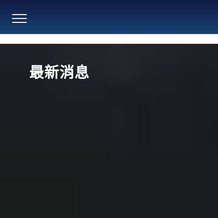
跳
到
主
要
內
最新消息
容