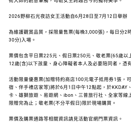
術大師的創意筆觸，勾勒女王跨越古今的獨特美學。
2026野柳石光夜訪女王活動自6月28日至7月12日舉辦
為維護觀賞品質，採限量售票(每晚3,000張)，每日分2時
30分)入場。
票價包含平日票225元、假日票250元、敬老票(65歲以上
12歲(含)以下孩童、身心障礙者本人及必要陪同者，憑
活動限量優惠票(加贈特約商店100元電子抵用券1張，
宿、伴手禮店家等)將於6月1日中午12點起，於KKDAY
卡、雄獅旅遊、易遊網、ibon、三普旅行社、全家等
限贈完為止；敬老票(不分平假日)限於現場購買。
票價及購票通路等相關資訊請見活動官網門票資訊。