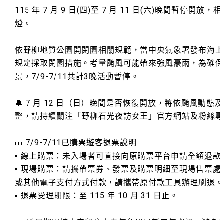
115 年 7 月 9 日(四)至 7 月 11 日(六)晚間暫停
燈。
依野柳地質公園開閉園相關規範，當中央氣象署發布海
規定採取閉園措施。考量颱風可能帶來強風豪雨，為確
景，7/9-7/11共計3晚活動暫停。
🔔 7 月 12 日（日）晚間是否恢復開放，將依颱風動
整，請持續關注「野柳石光夜訪女王」官方網站及粉絲
🎫 7/9-7/11已購票遊客退票說明
▪️ 線上購票：未入場者可直接向原購票平台申請全額退
▪️ 現場購票：請攜帶票券、發票及購票明細至現場售票
或其他電子支付方式付款，請攜帶原付款工具辦理刷退
▪️ 退票受理期限：至 115 年 10 月 31 日止。