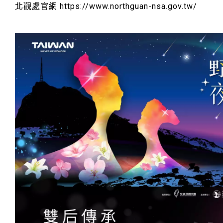
北觀處官網 https://www.northguan-nsa.gov.tw/