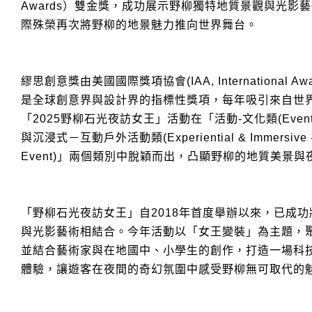
Awards）雙金獎，成功展示野柳獨特地質景觀與光影
際殊榮再次將野柳的地景魅力推向世界舞台。
繆思創意獎由美國國際獎項協會(IAA, International Awar
是全球創意界與設計界的指標性獎項，每年吸引來自世
「2025野柳石光夜訪女王」活動在「活動-文化類(Event–C
與沉浸式－互動戶外活動類(Experiential & Immersive - In
Event)」兩個類別中脫穎而出，凸顯野柳的地質美景
「野柳石光夜訪女王」自2018年首度舉辦以來，已成
與光影藝術相結合。今年活動以「女王變裝」為主題，
並結合藝術家與在地國中、小學生的創作，打造一場科
體驗，讓遊客在夜間的奇幻氛圍中感受野柳無可取代的